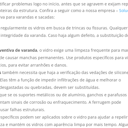
tificar problemas logo no início, antes que se agravem e exijam re
nteiras da estrutura. Confira a seguir como a nossa empresa –
Solu
va para varandas e sacadas:
regularmente os vidros em busca de trincas ou fissuras. Qualque
ntegridade da varanda. Caso haja algum defeito, a substituição d
entiva de varanda
, o vidro exige uma limpeza frequente para ma
pode causar manchas permanentes. Use produtos específicos para vi
os, para evitar arranhões e danos.
s
também necessita que haja a verificação das vedações de silicon
 Elas têm a função de impedir infiltrações de água e melhorar o
m desgastadas ou quebradas, devem ser substituídas.
ique se os suportes metálicos ou de alumínio, ganchos e parafusos
entam sinais de corrosão ou enfraquecimento. A ferrugem pode
sar falhas estruturais.
specíficos podem ser aplicados sobre o vidro para ajudar a repelir
mpeza e mantém os vidros com aparência limpa por mais tempo. Algu