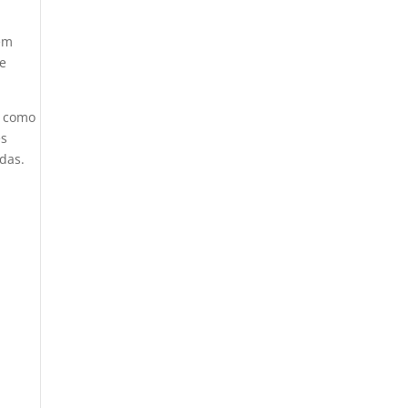
rem
de
, como
es
das.