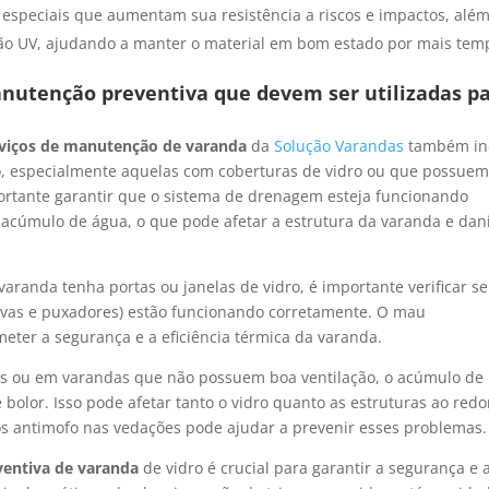
 especiais que aumentam sua resistência a riscos e impactos, alé
ção UV, ajudando a manter o material em bom estado por mais tem
anutenção preventiva que devem ser utilizadas p
rviços de manutenção de varanda
da
Solução Varandas
também inc
o, especialmente aquelas com coberturas de vidro ou que possue
ortante garantir que o sistema de drenagem esteja funcionando
acúmulo de água, o que pode afetar a estrutura da varanda e dani
varanda tenha portas ou janelas de vidro, é importante verificar se
avas e puxadores) estão funcionando corretamente. O mau
ter a segurança e a eficiência térmica da varanda.
s ou em varandas que não possuem boa ventilação, o acúmulo de
olor. Isso pode afetar tanto o vidro quanto as estruturas ao redo
os antimofo nas vedações pode ajudar a prevenir esses problemas.
entiva de varanda
de vidro é crucial para garantir a segurança e 