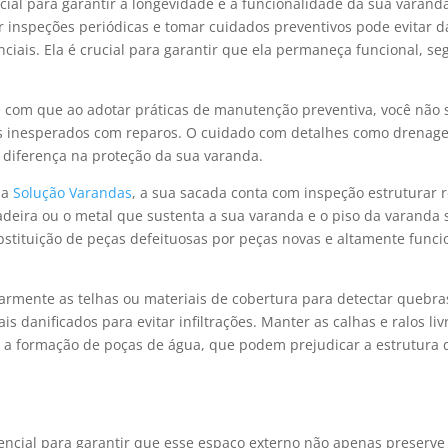
cial para garantir a longevidade e a funcionalidade da sua varand
ar inspeções periódicas e tomar cuidados preventivos pode evitar 
iais. Ela é crucial para garantir que ela permaneça funcional, se
 com que ao adotar práticas de manutenção preventiva, você não 
os inesperados com reparos. O cuidado com detalhes como drenag
 diferença na proteção da sua varanda.
da
Solução Varandas
, a sua sacada conta com inspeção estruturar 
adeira ou o metal que sustenta a sua varanda e o piso da varanda
bstituição de peças defeituosas por peças novas e altamente funci
larmente as telhas ou materiais de cobertura para detectar quebra
 danificados para evitar infiltrações. Manter as calhas e ralos liv
 e a formação de poças de água, que podem prejudicar a estrutura 
encial para garantir que esse espaço externo não apenas preserve