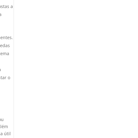
ostas a
a
dentes.
uedas
stema
a
tar o
ou
Além
a útil