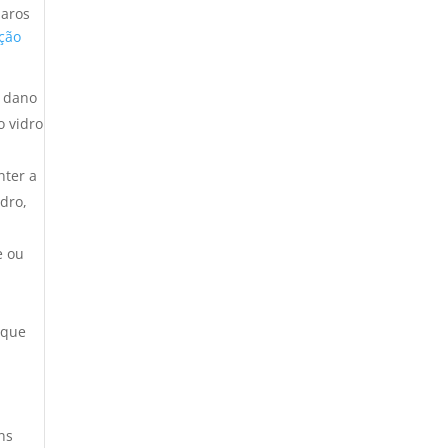
paros
ção
r dano
o vidro
nter a
dro,
e ou
 que
ns