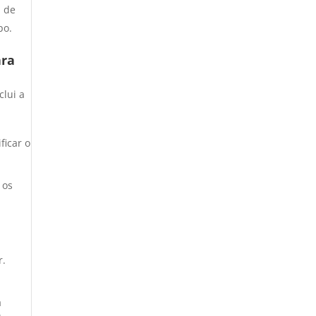
m de
po.
ara
lui a
m
ficar o
 os
r.
a