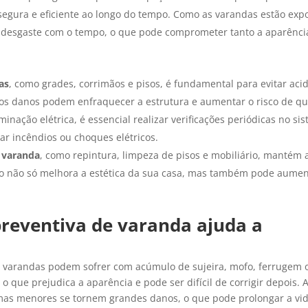
egura e eficiente ao longo do tempo. Como as varandas estão exp
em desgaste com o tempo, o que pode comprometer tanto a aparênci
as
, como grades, corrimãos e pisos, é fundamental para evitar aci
os danos podem enfraquecer a estrutura e aumentar o risco de q
nação elétrica, é essencial realizar verificações periódicas no si
sar incêndios ou choques elétricos.
 varanda
, como repintura, limpeza de pisos e mobiliário, mantém 
so não só melhora a estética da sua casa, mas também pode aumen
reventiva de varanda ajuda a
s varandas podem sofrer com acúmulo de sujeira, mofo, ferrugem 
o que prejudica a aparência e pode ser difícil de corrigir depois. 
mas menores se tornem grandes danos, o que pode prolongar a vid