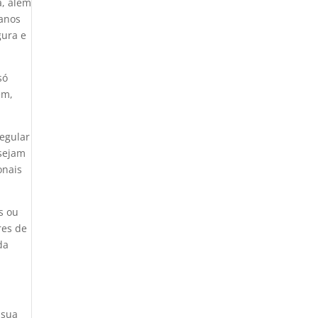
a, além
danos
gura e
só
em,
regular
 sejam
onais
s ou
res de
da
 sua