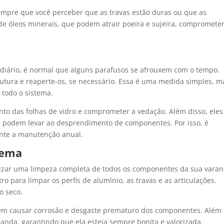
sempre que você perceber que as travas estão duras ou que as
o de óleos minerais, que podem atrair poeira e sujeira, compromete
 diário, é normal que alguns parafusos se afrouxem com o tempo.
trutura e reaperte-os, se necessário. Essa é uma medida simples, 
 todo o sistema.
to das folhas de vidro e comprometer a vedação. Além disso, eles
s podem levar ao desprendimento de componentes. Por isso, é
ante a manutenção anual.
tema
alizar uma limpeza completa de todos os componentes da sua vara
o para limpar os perfis de alumínio, as travas e as articulações.
o seco.
m causar corrosão e desgaste prematuro dos componentes. Além 
randa, garantindo que ela esteja sempre bonita e valorizada.