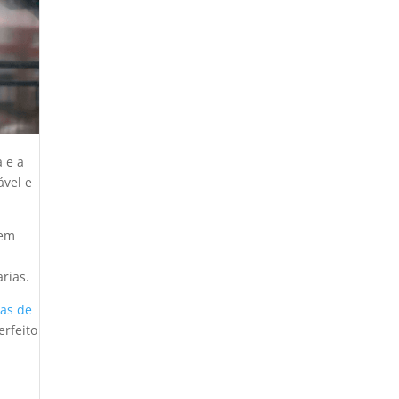
 e a
ável e
uem
rias.
as de
rfeito