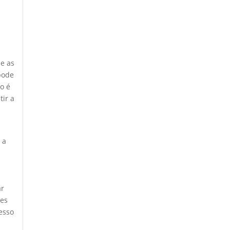
 e as
pode
o é
ir a
 a
ar
ses
esso