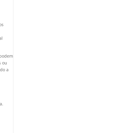
os
al
s podem
s ou
ndo a
a.