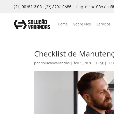
(27) 99762-3108
|
(27) 3207-9586
|
Seg. à Sex. 08h às 18
Home
Sobre Nós
Serviços
Checklist de Manutenç
por
solucaovarandas
|
fev 1, 2026
|
Blog
|
0 C