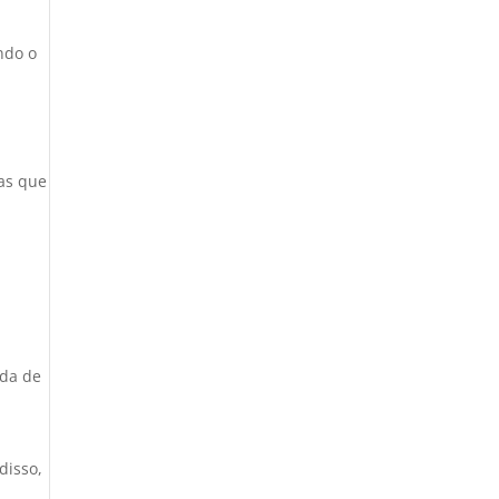
ndo o
mas que
nda de
disso,