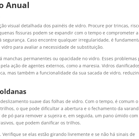
o Anual
s
 visual detalhada dos painéis de vidro. Procure por trincas, risc
equenas fissuras podem se expandir com o tempo e comprometer a
 à segurança. Caso encontre qualquer irregularidade, é fundament
 vidro para avaliar a necessidade de substituição.
 há manchas permanentes ou opacidade no vidro. Esses problema
ela ação de agentes externos, como a maresia. Vidros danificado
a, mas também a funcionalidade da sua sacada de vidro, reduzi
Roldanas
o deslizamento suave das folhas de vidro. Com o tempo, é comum o
 trilhos, o que pode dificultar a abertura e o fechamento da varand
or de pó para remover a sujeira e, em seguida, um pano úmido com
asivos, que podem danificar os trilhos.
erifique se elas estão girando livremente e se não há sinais de