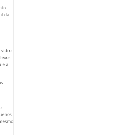
nto
al da
vidro.
lexos
a e a
os
o
quenos
é mesmo