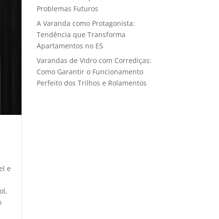
Problemas Futuros
A Varanda como Protagonista:
Tendência que Transforma
Apartamentos no ES
Varandas de Vidro com Corrediças:
Como Garantir o Funcionamento
Perfeito dos Trilhos e Rolamentos
el e
ol,
o