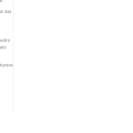
l.
al das
vidro
ato
ituosos
o