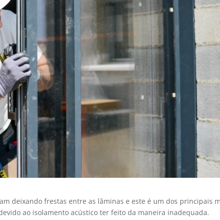
am deixando frestas entre as lâminas e este é um dos principais m
devido ao isolamento acústico ter feito da maneira inadequada.