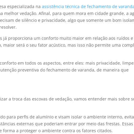
esa especializada na
assistência técnica de fechamento de varand
uma melhor vedação. Afinal, para quem mora em cidade grande, a a
ecisam de silêncio e privacidade, algo que somente um bom isol
esolver.
os já proporciona um conforto muito maior em relação aos ruídos e
o, maior será o seu fator acústico, mas isso não permite uma comp
conforto em todos os aspectos, entre eles: mais privacidade, limpe
nutenção preventiva do fechamento de varanda, de maneira que
zar a troca das escovas de vedação, vamos entender mais sobre 
o para perfis de alumínio e visam isolar o ambiente interno, evit
stâncias externas que poderiam entrar por meio das frestas. Essas
e forma a proteger o ambiente contra os fatores citados.