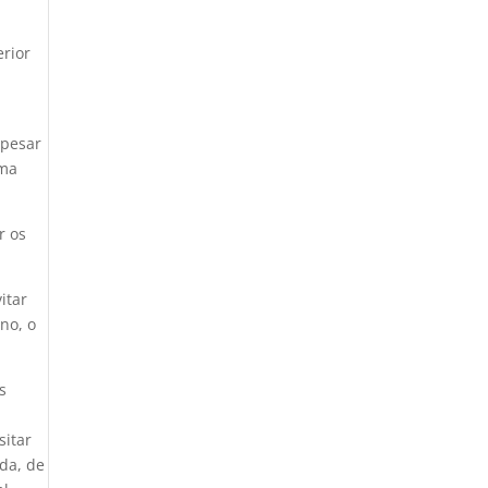
erior
Apesar
uma
r os
itar
no, o
s
sitar
da, de