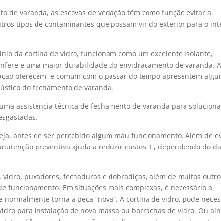
nto de varanda, as escovas de vedação têm como função evitar a
tros tipos de contaminantes que possam vir do exterior para o int
mínio da cortina de vidro, funcionam como um excelente isolante,
confere e uma maior durabilidade do envidraçamento de varanda. 
dação oferecem, é comum com o passar do tempo apresentem alg
cústico do fechamento de varanda.
a uma assistência técnica de fechamento de varanda para soluciona
esgastadas.
eja, antes de ser percebido algum mau funcionamento. Além de ev
nutenção preventiva ajuda a reduzir custos. E, dependendo do da
o, vidro, puxadores, fechaduras e dobradiças, além de muitos outro
 de funcionamento. Em situações mais complexas, é necessário a
 normalmente torna a peça “nova”. A cortina de vidro, pode neces
dro para instalação de nova massa ou borrachas de vidro. Ou ain