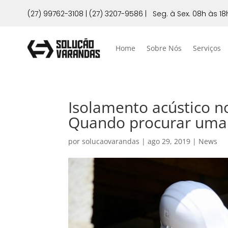
(27) 99762-3108
|
(27) 3207-9586
|
Seg. à Sex. 08h às 18
Home
Sobre Nós
Serviços
Isolamento acústico 
Quando procurar uma 
por
solucaovarandas
|
ago 29, 2019
|
News