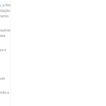
a
, a fim
gitação
amento
 outros
leta
za e
suas
ando a