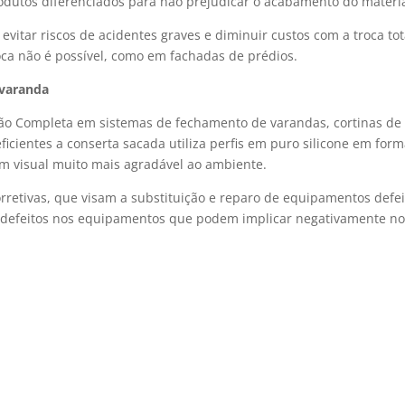
odutos diferenciados para não prejudicar o acabamento do materia
itar riscos de acidentes graves e diminuir custos com a troca tot
oca não é possível, como em fachadas de prédios.
 varanda
o Completa em sistemas de fechamento de varandas, cortinas de 
icientes a conserta sacada utiliza perfis em puro silicone em form
m visual muito mais agradável ao ambiente.
orretivas, que visam a substituição e reparo de equipamentos defe
ir defeitos nos equipamentos que podem implicar negativamente n